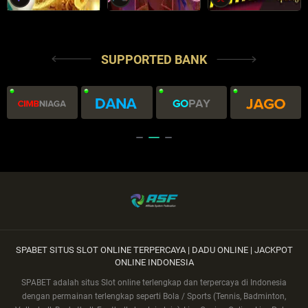
SUPPORTED BANK
SPABET SITUS SLOT ONLINE TERPERCAYA | DADU ONLINE | JACKPOT
ONLINE INDONESIA
SPABET adalah situs Slot online terlengkap dan terpercaya di Indonesia
dengan permainan terlengkap seperti Bola / Sports (Tennis, Badminton,